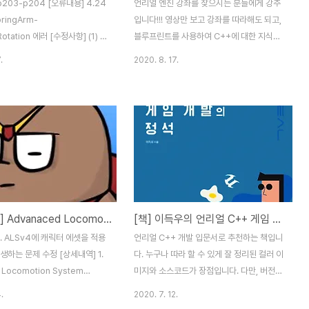
p203-p204 [오류내용] 4.24
언리얼 엔진 강좌를 찾으시는 분들에게 강추
ringArm-
입니다!!! 영상만 보고 강좌를 따라해도 되고,
Rotation 에러 [수정사항] (1) 변
블루프린트를 사용하여 C++에 대한 지식이
ingArm->RelativeRotation
없어도 가능합니다. 완성형 강좌가 아닌 진행
.
2020. 8. 17.
RInterpTo(SpringArm-
형 강좌이기 때문에 이전 실수나 오류 등을
Rotation, ArmRotationTo,
계속적으로 수정하므로 같은 기능을 이렇게
, ArmRotationSpeed); (1) 변
도 저렇게도 반복적으로 구현할 수 있다는 점
tator TmpRo =
미리 알려드리니 감안하시고 강좌를 즐기시
nterpTo(SpringArm-
길 바랍니다.
veRotation(),
onTo, DeltaTime,
onSpeed); SpringArm-
iveRotation(TmpRo); (2) 변
[작업001] Advanaced Locomotion System4에 Character Asset 적용!
[책] 이득우의 언리얼 C++ 게임 개발의 정석
ontroller()->Set..
1. ALSv4에 캐릭터 에셋을 적용
언리얼 C++ 개발 입문서로 추천하는 책입니
발생하는 문제 수정 [상세내역] 1.
다. 누구나 따라 할 수 있게 잘 정리된 컬러 이
 Locomotion System
미지와 소스코드가 장점입니다. 다만, 버전에
) 프로젝트 생성 2. Gothic
따라 수정해야 할 부분이 몇 군데 있다는 점
.
2020. 7. 12.
K) 캐릭터 에셋 추가 3. GK 폴더
을 감안해야 합니다.