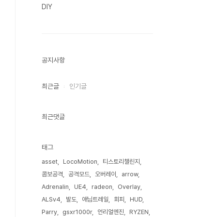
DIY
공지사항
최근글
인기글
최근댓글
태그
asset
LocoMotion
티스토리챌린지
콤보공격
공격모드
오버레이
arrow
Adrenalin
UE4
radeon
Overlay
ALSv4
발도
애님트레일
회피
HUD
Parry
gsxr1000r
언리얼엔진
RYZEN