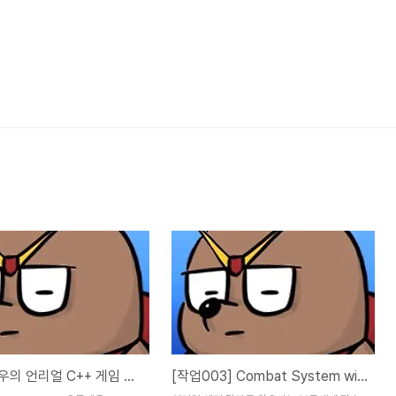
[책] 이득우의 언리얼 C++ 게임 개발의 정석 (수정 #1)
[작업003] Combat System with ALSv4 Tutorial #1~#7