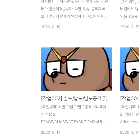
강좌를 따라 하기만 했는데 이렇게 멋진 카운
[수정위치] 
터가 만들어졌습니다. 다만, 막상 플레이 해
버전에서 Sp
보니 몇가지 문제가 발생하여 그것을 해결하
>Relative
는데 좀 시간이 걸렸습니다. 그래도 다행히
경 전 : Spr
2020. 8. 19.
2020. 8. 17
100% 완벽하게는 아니더라도 나름 만족스
= FMath::
럽게 정리가 된거 같습니다. Tip. 카운터의
>Relative
경우 쌍방간의 합이 맞아야 하는데, 가끔 의
DeltaTime
도치 않게 방향이 틀어지는 경우가 있습니다.
경 후 : FRo
이 경우에는 캐릭터 블루프린트의 속성 중,
FMath::RI
Use controller desired rotaiton 과
>GetRelati
Use Controller Rotation Yaw 를 체크해
ArmRotati
보시기 바랍니다. [작업내역] 1. AI Patrol 2.
ArmRotati
Combat Counter [사용에셋] Advanced
>SetRelat
[작업002] 발도/납도/발도공격 및 적 인공지능
Locomotion System v4 -
경 전 : GetC
https://www.unrealengine.c..
[작업내역] 1. 발도/납도/발도공격 애니메이
[작업내역] 
션 적용 2.
2. 적용시 
PEACE/CHASE/ATTACK/DEAD 상태별
Advanced
적 인공지능 적용 [사용에셋] Frank
v4(ALSv4
2020. 8. 14.
2020. 8. 14
climax's Katana -
Knight(G