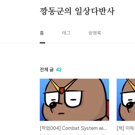
본문 바로가기
깡동군의 일상다반사
홈
태그
방명록
전체 글
42
[작업004] Combat System with ALSv4 Tutorial #8~#9