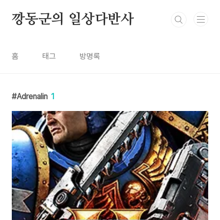
본문 바로가기
깡동군의 일상다반사
홈
태그
방명록
Adrenalin
1