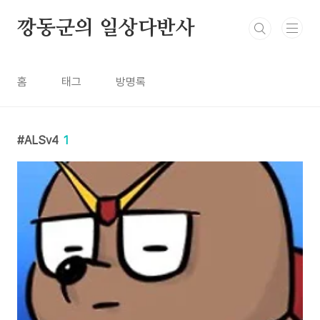
본문 바로가기
깡동군의 일상다반사
홈
태그
방명록
ALSv4
1