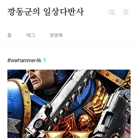
본문 바로가기
깡동군의 일상다반사
홈
태그
방명록
warhammer4k
1