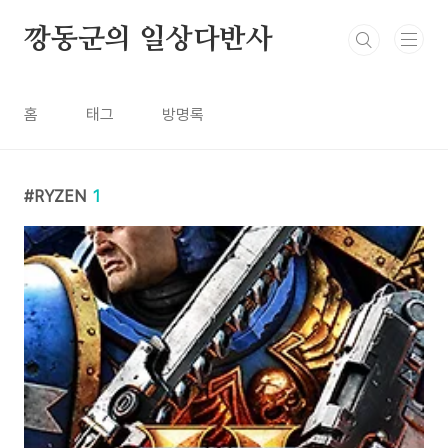
본문 바로가기
깡동군의 일상다반사
홈
태그
방명록
RYZEN
1