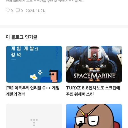
있어 알리에서 보조 스크린을 구매 후 워해머 스킨을 제작
하여 적용해 보았다. 화면을 가로와 세로 중 고민했지만 케
0
0
2024. 11. 21.
이블을 고려하여 세로로 설치하였다. 스킨 제작은 기본 스
킨의 구조를 보고 손쉽게 제작이 가능했다. 인터넷에서 구
한 소스지만 퀄리티가 나쁘지 않아 첫 제작치고 만족스럽
다. [업데이트]- CPU/GPU POWER 데이터 추가
이 블로그 인기글
[책] 이득우의 언리얼 C++ 게임
TURXZ 8.8인치 보조 스크린에
개발의 정석
꾸민 워해머 스킨