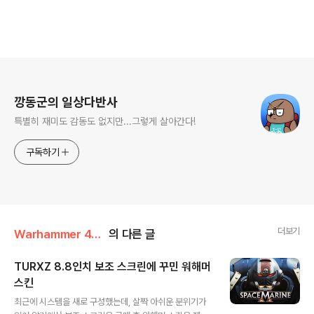
로그 정보
깡동군의 일상다반사
특별히 재미도 감동도 없지만...그렇게 살아간다!
구독하기
더보기
Warhammer 40K
의 다른 글
TURXZ 8.8인치 보조 스크린에 꾸민 워해머
스킨
글 내용
최근에 시스템을 새로 구성했는데, 살짝 아쉬운 분위기가